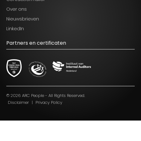
Over ons
Nieuwsbrieven
LinkedIn
Partners en certificaten
Blijf op de hoogte van het laatste nieuws op het
gebied van Audit, Risk en Compliance.
© 2026 ARC People - All Rights Reserved.
Disclaimer
|
Privacy Policy
Ik ga akkoord met de voorwaarden zoals
genoemd in het
privacy statement.