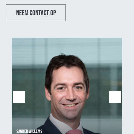
Neem contact op
Roy van Buuren
Sa