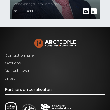
Senior Manager IT Audit & Risk
Se
06-42095266
0
Contactformulier
Over ons
Nieuwsbrieven
LinkedIn
Partners en certificaten
Blijf op de hoogte van het laatste nieuws op het
gebied van Audit, Risk en Compliance.