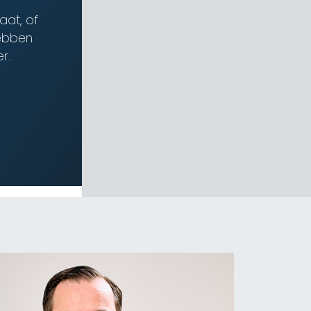
aat, of
hebben
r.