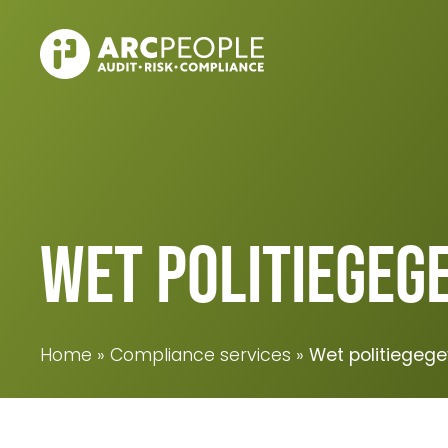
Skip to main content
Wet politiegeg
Home
Compliance services
Wet politiegeg