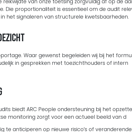
eikwijdte van onze toetsing zorgvuldig af op de aa
 Die proportionaliteit is essentieel om de audit rel
ef in het signaleren van structurele kwetsbaarheden.
oezicht
rapportage. Waar gewenst begeleiden wij bij het form
elijk in gesprekken met toezichthouders of intern
g
dits biedt ARC People ondersteuning bij het opzett
jkse monitoring zorgt voor een actueel beeld van d
ig te anticiperen op nieuwe risico’s of veranderende