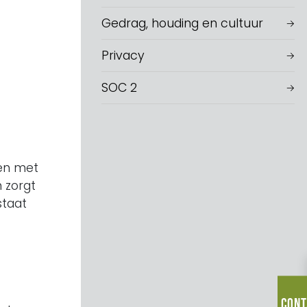
Gedrag, houding en cultuur
Privacy
SOC 2
len met
 zorgt
staat
Cont