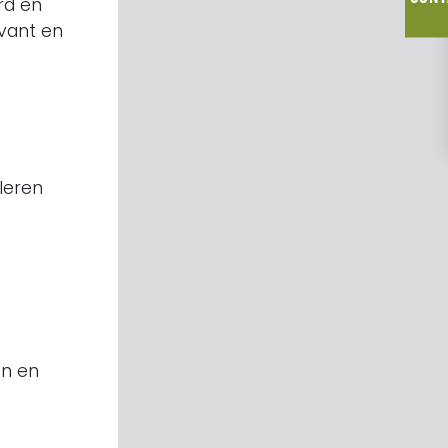
rd en
evant en
uleren
en en