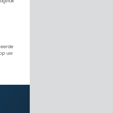
aagvlak
iceerde
 op uw