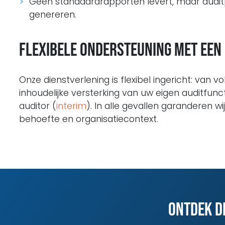
Geen standaardrapporten levert, maar auditpr
genereren.
Flexibele ondersteuning met een
Onze dienstverlening is flexibel ingericht: van v
inhoudelijke versterking van uw eigen auditfunct
auditor (
interim
). In alle gevallen garanderen w
behoefte en organisatiecontext.
Ontdek d