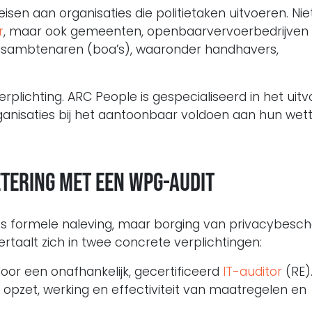
sen aan organisaties die politietaken uitvoeren. Nie
r
, maar ook gemeenten, openbaarvervoerbedrijven
gsambtenaren (boa’s), waaronder handhavers,
verplichting. ARC People is gespecialiseerd in het uit
nisaties bij het aantoonbaar voldoen aan hun wette
etering met een Wpg-audit
ts formele naleving, maar borging van privacybesc
vertaalt zich in twee concrete verplichtingen:
 door een onafhankelijk, gecertificeerd
IT-auditor
(RE)
de opzet, werking en effectiviteit van maatregelen en