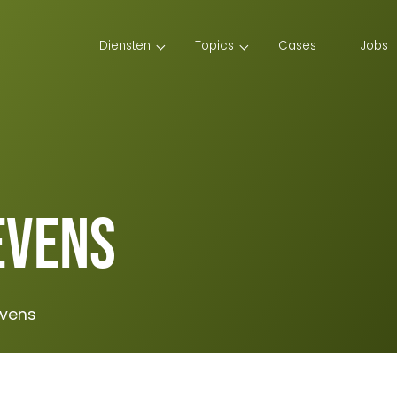
Diensten
Topics
Cases
Jobs
evens
evens