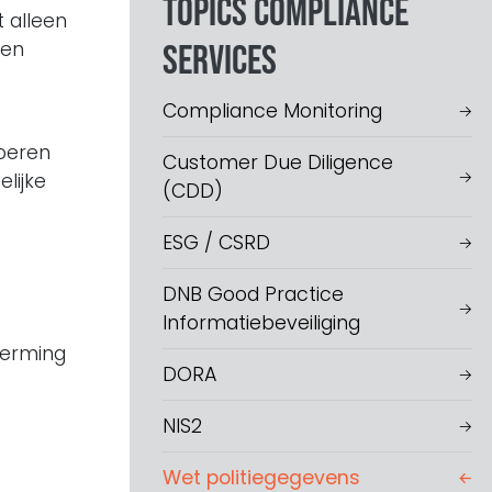
Topics Compliance
t alleen
 en
services
Compliance Monitoring
voeren
Customer Due Diligence
lijke
(CDD)
ESG / CSRD
DNB Good Practice
Informatiebeveiliging
herming
DORA
NIS2
.
Wet politiegegevens