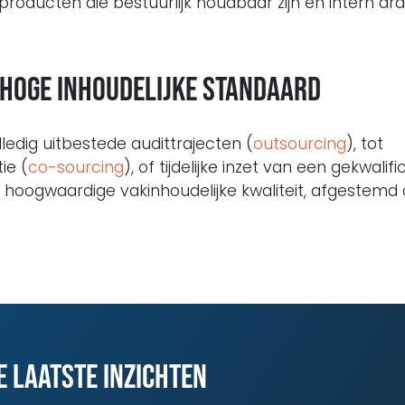
oducten die bestuurlijk houdbaar zijn en intern dr
 hoge inhoudelijke standaard
olledig uitbestede audittrajecten (
outsourcing
), tot
ie (
co-sourcing
), of tijdelijke inzet van een gekwalif
ij hoogwaardige vakinhoudelijke kwaliteit, afgestemd
e laatste inzichten