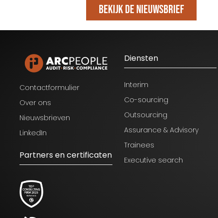
Bekijk de nieuwsbrief
Diensten
Blijf op de hoogte van het laatste
nieuws op het gebied van Audit,
Risk en Compliance.
Interim
Contactformulier
Co-sourcing
Over ons
Outsourcing
Nieuwsbrieven
Assurance & Advisory
LinkedIn
Trainees
Partners en certificaten
Executive search
Ik ga akkoord met de
voorwaarden zoals genoemd
in het
privacy statement.