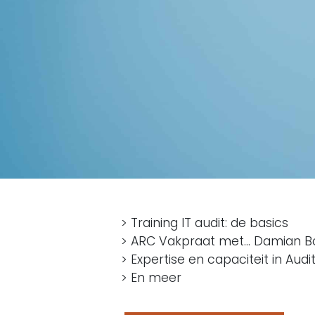
> Training IT audit: de basics
> ARC Vakpraat met… Damian Bor
> Expertise en capaciteit in Aud
> En meer