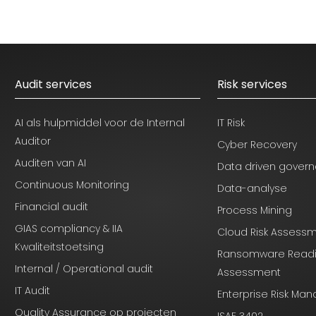
Audit services
Risk services
AI als hulpmiddel voor de Internal
IT Risk
Auditor
Cyber Recovery
Auditen van AI
Data driven gover
Continuous Monitoring
Data-analyse
Financial audit
Process Mining
GIAS compliancy & IIA
Cloud Risk Assess
Kwaliteitstoetsing
Ransomware Read
Internal / Operational audit
Assessment
IT Audit
Enterprise Risk M
Quality Assurance op projecten
ISAE 3402