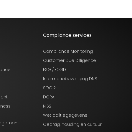
Compliance services
Compliance Monitoring
Customer Due Dilligence
nance
ESG / CSRD
Informatiebeveiliging DNB
SOC 2
ment
DORA
iness
NIS2
Wet politiegegevens
anagement
Gedrag, houding en cultuur