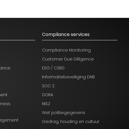
Compliance services
Compliance Monitoring
Customer Due Dilligence
nance
ESG / CSRD
Informatiebeveiliging DNB
SOC 2
ment
DORA
iness
NIS2
Wet politiegegevens
anagement
Gedrag, houding en cultuur