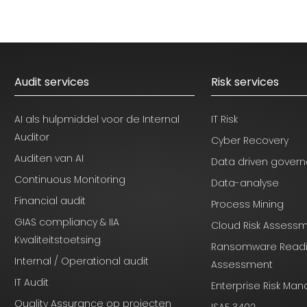
Audit services
Risk services
AI als hulpmiddel voor de Internal
IT Risk
Auditor
Cyber Recovery
Auditen van AI
Data driven gover
Continuous Monitoring
Data-analyse
Financial audit
Process Mining
GIAS compliancy & IIA
Cloud Risk Assess
Kwaliteitstoetsing
Ransomware Read
Internal / Operational audit
Assessment
IT Audit
Enterprise Risk M
Quality Assurance op projecten
ISAE 3402