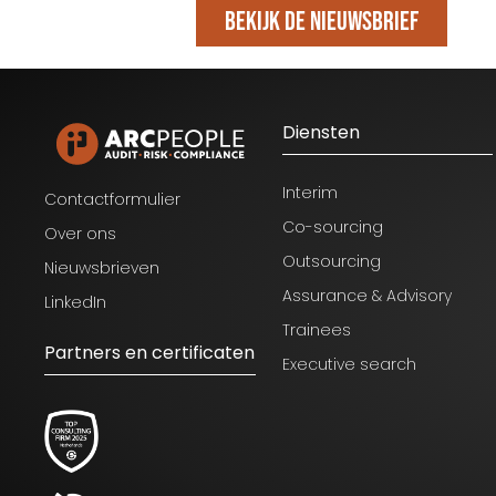
Bekijk de nieuwsbrief
Diensten
Blijf op de hoogte van het laatste
nieuws op het gebied van Audit,
Risk en Compliance.
Interim
Contactformulier
Co-sourcing
Over ons
Outsourcing
Nieuwsbrieven
Assurance & Advisory
LinkedIn
Trainees
Partners en certificaten
Executive search
Ik ga akkoord met de
voorwaarden zoals genoemd
in het
privacy statement.