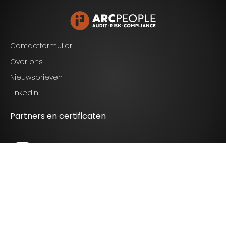
Contactformulier
Over ons
Nieuwsbrieven
Ik ga akkoord met de voorwaarden zoals
LinkedIn
genoemd in het
privacy statement.
Partners en certificaten
© 2026 ARC People - All Rights Reserved.
Disclaimer
|
Privacy Policy