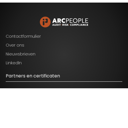
Blijf op de hoogte van het laatste nieuws op het
gebied van Audit, Risk en Compliance.
Contactformulier
Over ons
Nieuwsbrieven
Ik ga akkoord met de voorwaarden zoals
LinkedIn
genoemd in het
privacy statement.
Partners en certificaten
© 2026 ARC People - All Rights Reserved.