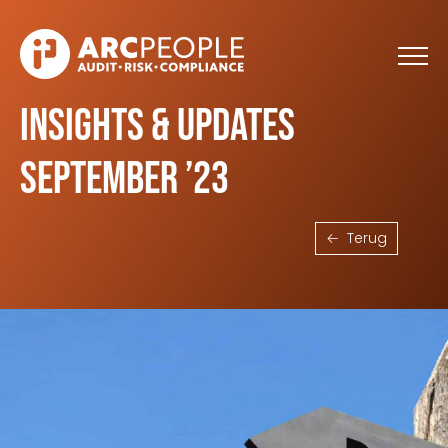
Skip to main content
Insights & Updates
september ’23
Terug