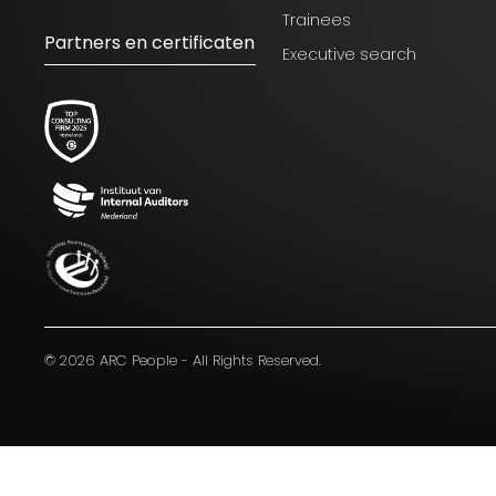
Trainees
Partners en certificaten
Executive search
Blijf op de hoogte van het laatste
nieuws op het gebied van Audit,
Risk en Compliance.
© 2026 ARC People - All Rights Reserved.
Ik ga akkoord met de
voorwaarden zoals genoemd
in het
privacy statement.