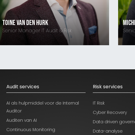
rk
Michel van den Bosch
 Audit & Risk
Senior Manager Audit & 
06-42095265
Audit services
Risk services
AI als hulpmiddel voor de Internal
IT Risk
Auditor
Cyber Recovery
Auditen van AI
Data driven gover
Continuous Monitoring
Data-analyse