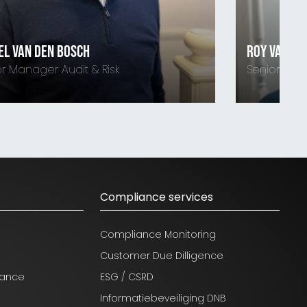
Roy van Buuren
Risk
Senior Manager IT Audit & Risk
06-42095266
Compliance services
Compliance Monitoring
Customer Due Dilligence
nance
ESG / CSRD
Informatiebeveiliging DNB