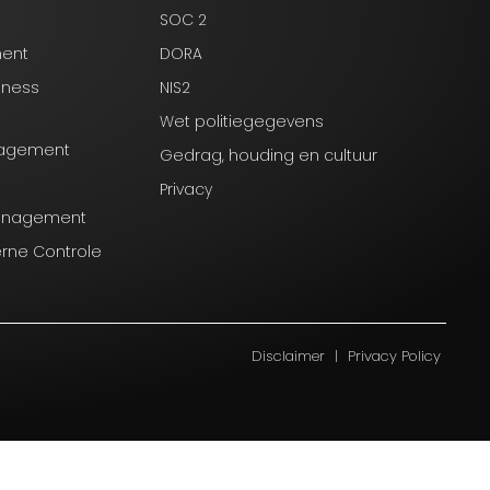
SOC 2
ment
DORA
iness
NIS2
Wet politiegegevens
anagement
Gedrag, houding en cultuur
Privacy
Management
erne Controle
Disclaimer
|
Privacy Policy