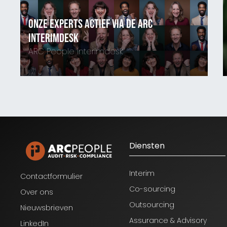
ts actief via de ARC
sk
Toine van den Hu
 Interimdesk
Senior Manager IT
25
06-41773152
Diensten
Interim
Contactformulier
Co-sourcing
Over ons
Outsourcing
Nieuwsbrieven
Assurance & Advisory
LinkedIn