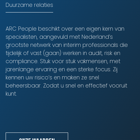
Duurzame relaties
ARC People beschikt over een eigen kern van
specialisten, aangevuld met Nederland’s
Blijf op de hoogte van het laatste nieuws op het
grootste netwerk van interim professionals die
gebied van Audit, Risk en Compliance.
tijdelijk of vast (gaan) werken in audit, risk en
compliance. Stuk voor stuk vakmensen, met
jarenlange ervaring en een sterke focus. Zij
kennen uw risico’s en maken ze snel
beheersbaar. Zodat u snel en effectief vooruit
kunt.
Ik ga akkoord met de voorwaarden zoals
genoemd in het
privacy statement.