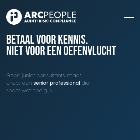
Skip to main content
betaal voor kennis.
niet voor een oefenvlucht
Geen junior consultants, maar
direct een
senior professional
die
snapt wat nodig is.