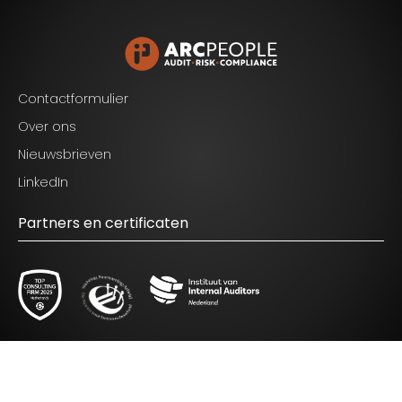
Blijf op de hoogte van het laatste nieuws op het
gebied van Audit, Risk en Compliance.
Contactformulier
Over ons
Nieuwsbrieven
LinkedIn
Partners en certificaten
Ik ga akkoord met de voorwaarden zoals
genoemd in het
privacy statement.
© 2026 ARC People - All Rights Reserved.
Disclaimer
|
Privacy Policy