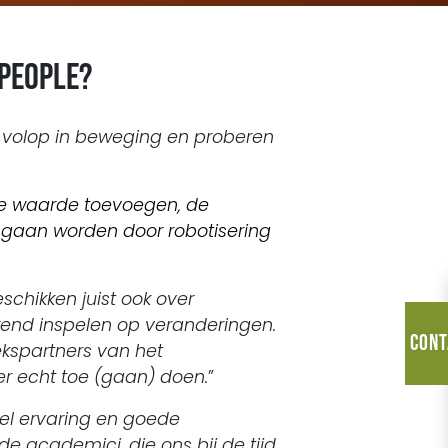
 People?
e volop in beweging en proberen
 we waarde toevoegen, de
 gaan worden door robotisering
schikken juist ook over
rend inspelen op veranderingen.
Cont
rekspartners van het
r echt toe (gaan) doen.
”
eel ervaring en goede
 academici, die ons bij de tijd