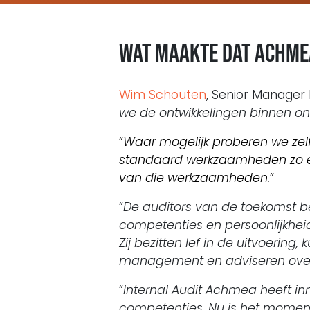
Wat maakte dat Achmea
Wim Schouten
, Senior Manager I
we de ontwikkelingen binnen on
“
Waar mogelijk proberen we zelf
standaard werkzaamheden zo eff
van die werkzaamheden.
”
“
De auditors van de toekomst bez
competenties en persoonlijkhei
Zij bezitten lef in de uitvoerin
management en adviseren over o
“
Internal Audit Achmea heeft in
competenties. Nu is het moment