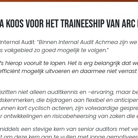
 koos voor het traineeship van ARC
nternal Audit: “
Binnen Internal Audit Achmea zijn w
s vakgebied zo goed mogelijk te volgen.
”
s hierop vooruit te lopen. Het is erg belangrijk dat
iciënt mogelijk uitvoeren en daarmee niet verrast
itten niet alleen auditkennis en –ervaring, maar be
dskenmerken, die bijdragen aan flexibel en anticipe
g, kunnen kort cyclisch acteren, zijn volwaardige gesp
ntwikkelingen en risicobeheersing van zaken die e
middels een stevige kern van senior auditors met v
 om deze kern aan te vullen met jonge gemotiveerde