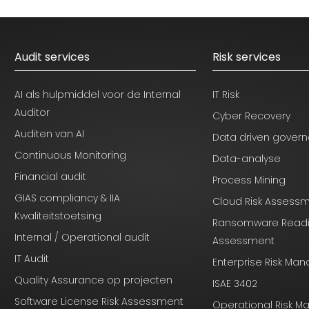
Audit services
Risk services
AI als hulpmiddel voor de Internal
IT Risk
Auditor
Cyber Recovery
Auditen van AI
Data driven gover
Continuous Monitoring
Data-analyse
Financial audit
Process Mining
GIAS compliancy & IIA
Cloud Risk Assess
Kwaliteitstoetsing
Ransomware Read
Internal / Operational audit
Assessment
IT Audit
Enterprise Risk M
Quality Assurance op projecten
ISAE 3402
Software License Risk Assessment
Operational Risk 