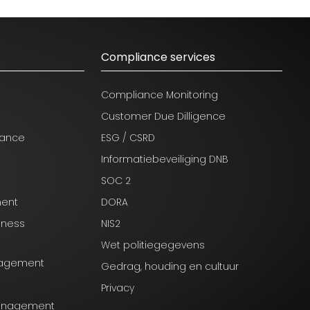
Compliance services
Compliance Monitoring
Customer Due Dilligence
nance
ESG / CSRD
Informatiebeveiliging DNB
SOC 2
ment
DORA
iness
NIS2
Wet politiegegevens
anagement
Gedrag, houding en cultuur
Privacy
Management