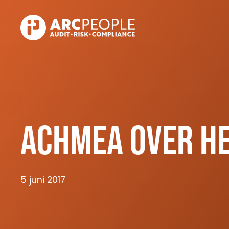
Skip to main content
Achmea over he
5 juni 2017