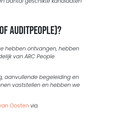
n aantal geschikte kandidaten
of AuditPeople)?
e te hebben ontvangen, hebben
elijk van ARC People
g, aanvullende begeleiding en
unnen vaststellen en hebben we
van Oosten
via