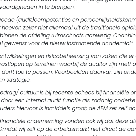
vaardigheden in te brengen.
ede (audit)competenties en persoonlijkheidskenmer
oeven zeker niet allemaal uit de traditionele ople
 binnen de afdeling ruimschoots aanwezig. Coachi
 wel gewenst voor de nieuw instromende academici.
”
ntwikkelingen en risicobeheersing van zaken die er
astlopen op terreinen waarbij de auditor zijn meth
f durft toe te passen. Voorbeelden daarvan zijn on
n strategie.
edrag/ cultuur is bij recente echecs bij financiël
oor een internal audit functie als zodanig onderke
ders hiervoor is inmiddels groot; de AFM zet zelf 
financiële onderneming vonden ook wij dat deze di
 Omdat wij zelf op de arbeidsmarkt niet direct de a