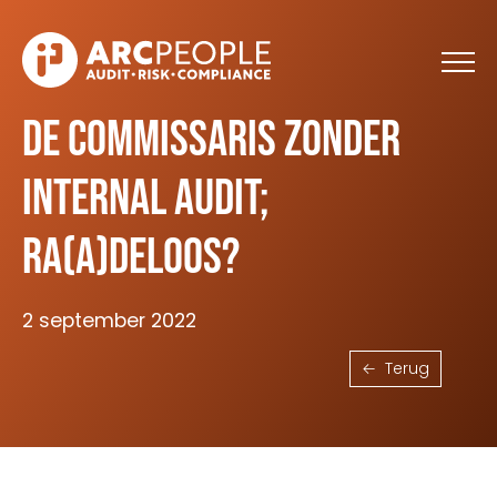
Skip to main content
De commissaris zonder
internal audit;
ra(a)deloos?
2 september 2022
Terug