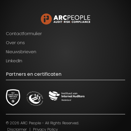
Contactformulier
Over ons
Nieuwsbrieven
LinkedIn
Partners en certificaten
Blijf op de hoogte van het laatste nieuws op het
gebied van Audit, Risk en Compliance.
© 2026 ARC People - All Rights Reserved.
Disclaimer
|
Privacy Policy