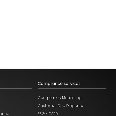
Compliance services
Compliance Monitoring
Customer Due Dilligence
nance
ESG / CSRD