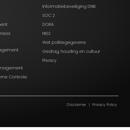
Informatiebeveiliging DNB
SOC 2
ment
DORA
iness
NIS2
Wet politiegegevens
anagement
Gedrag, houding en cultuur
Privacy
Management
erne Controle
Disclaimer
|
Privacy Policy