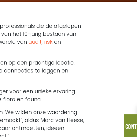
e professionals die de afgelopen
van het 10-jarig bestaan van
 wereld van
audit
,
risk
en
en op een prachtige locatie,
e connecties te leggen en
ger voor een unieke ervaring.
 flora en fauna.
en. We wilden onze waardering
gemaakt”, aldus Marc van Heese,
Cont
lkaar ontmoetten, ideeën
nt.”