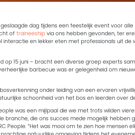
n geslaagde dag tijdens een feestelijk event voor all
acht of
traineeship
via ons hebben gevonden, ter ere 
 interactie en lekker eten met professionals uit de
 op 15 juni – bracht een diverse groep experts sam
overheerlijke barbecue was er gelegenheid om nieuw
osverkenning onder leiding van een ervaren vrijwilli
uurlijke schoonheid van het bos en leerden over de
People was een mijlpaal die we met trots wilden vier
 de branche, die ons succes mede mogelijk hebben 
ARC People. “Het was mooi om te zien hoe mensen e
prachtige natuurlijke omgeving tijdens het eveneme