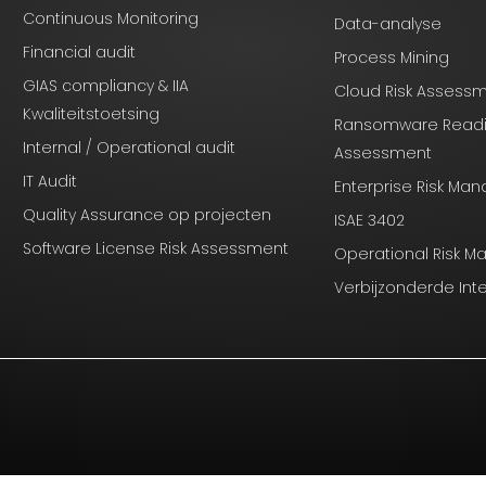
Continuous Monitoring
Data-analyse
Financial audit
Process Mining
GIAS compliancy & IIA
Cloud Risk Assess
Kwaliteitstoetsing
Ransomware Read
Internal / Operational audit
Assessment
IT Audit
Enterprise Risk M
Quality Assurance op projecten
ISAE 3402
Software License Risk Assessment
Operational Risk 
Verbijzonderde Int