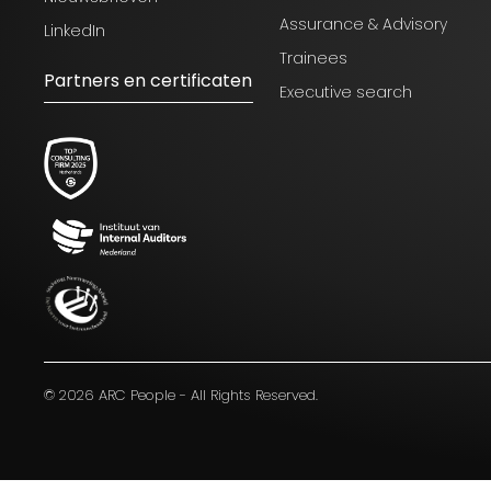
Assurance & Advisory
LinkedIn
Trainees
Partners en certificaten
Executive search
Blijf op de hoogte van het laatste
nieuws op het gebied van Audit,
Risk en Compliance.
© 2026 ARC People - All Rights Reserved.