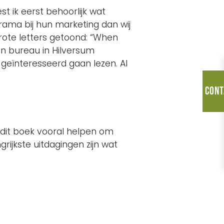
st ik eerst behoorlijk wat
ama bij hun marketing dan wij
rote letters getoond: “When
jn bureau in Hilversum
geïnteresseerd gaan lezen. Al
Cont
t dit boek vooral helpen om
rijkste uitdagingen zijn wat