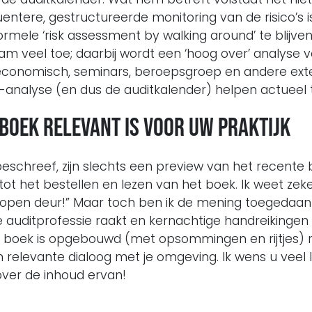
entere, gestructureerde monitoring van de risico’s is
mele ‘risk assessment by walking around’ te blijven
team veel toe; daarbij wordt een ‘hoog over’ analyse
 economisch, seminars, beroepsgroep en andere ex
co-analyse (en dus de auditkalender) helpen actueel
 boek relevant is voor uw praktijk
beschreef, zijn slechts een preview van het recente
ot het bestellen en lezen van het boek. Ik weet zeke
 een open deur!” Maar toch ben ik de mening toeged
e auditprofessie raakt en kernachtige handreiking
oek is opgebouwd (met opsommingen en rijtjes) rei
 relevante dialoog met je omgeving. Ik wens u veel 
ver de inhoud ervan!