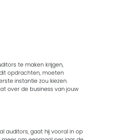
itors te maken krijgen,
udit opdrachten, moeten
rste instantie zou kiezen.
gaat over de business van jouw
auditors, gaat hij vooral in op
iet meer om eenmaal per jaar de