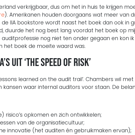
erland verkrijgbaar, dus om het in huis te krijgen moe
re
). Amerikanen houden doorgaans wat meer van dr
 de IIA bookstore wordt naast het boek dan ook in g
d, duurde het nog best lang voordat het boek op mi
auditprofessie nog niet ten onder gegaan en kon ik 
an het boek de moeite waard was.
’s uit ‘The Speed of Risk’
Lessons learned on the audit trail’. Chambers wil me
 kansen waar internal auditors voor staan. De belang
 risico’s opkomen en zich ontwikkelen;
ssen van de organisatiecultuur;
he innovatie (het auditen én gebruikmaken ervan);