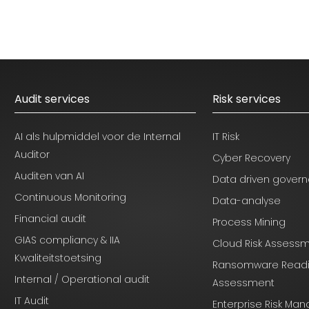
Audit services
Risk services
AI als hulpmiddel voor de Internal
IT Risk
Auditor
Cyber Recovery
Auditen van AI
Data driven gover
Continuous Monitoring
Data-analyse
Financial audit
Process Mining
GIAS compliancy & IIA
Cloud Risk Assess
Kwaliteitstoetsing
Ransomware Read
Internal / Operational audit
Assessment
IT Audit
Enterprise Risk M