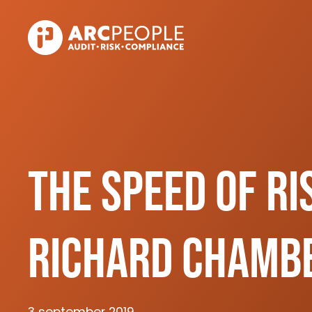
Skip to main content
The speed of ri
Richard Chamb