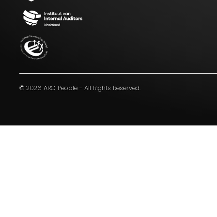
Blijf op de hoogte van het laatste
nieuws op het gebied van Audit,
Risk en Compliance.
© 2026 ARC People - All Rights Reserved.
Ik ga akkoord met de
voorwaarden zoals genoemd
in het
privacy statement.