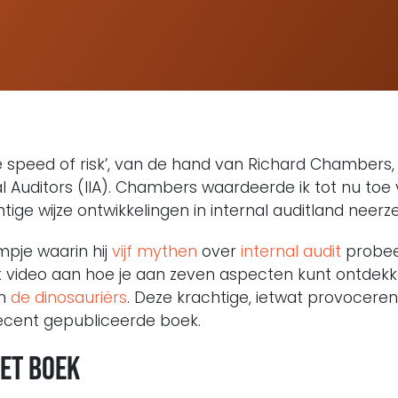
e speed of risk’, van de hand van Richard Chambers
al Auditors (IIA). Chambers waardeerde ik tot nu toe 
tige wijze ontwikkelingen in internal auditland neerze
mpje waarin hij
vijf mythen
over
internal audit
probee
rt video aan hoe je aan zeven aspecten kunt ontdekke
an
de dinosauriërs
. Deze krachtige, ietwat provocere
 recent gepubliceerde boek.
het boek