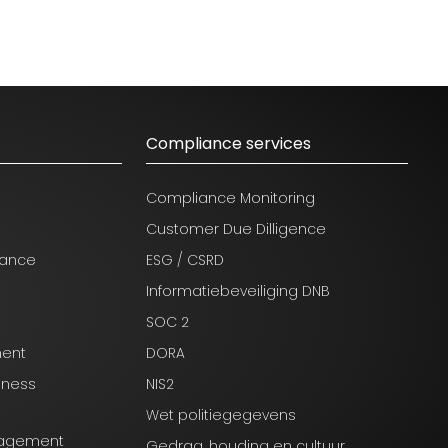
Compliance services
Compliance Monitoring
Customer Due Dilligence
nance
ESG / CSRD
Informatiebeveiliging DNB
SOC 2
ment
DORA
iness
NIS2
Wet politiegegevens
anagement
Gedrag, houding en cultuur