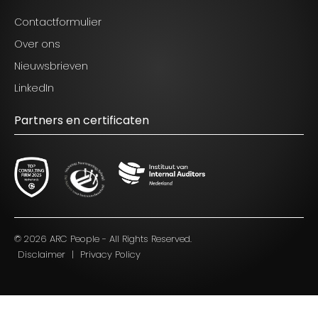
Contactformulier
Over ons
Nieuwsbrieven
LinkedIn
Partners en certificaten
Blijf op de hoogte van het laatste nieuws op het
gebied van Audit, Risk en Compliance.
© 2026 ARC People - All Rights Reserved.
Disclaimer
|
Privacy Policy
Ik ga akkoord met de voorwaarden zoals
genoemd in het
privacy statement.