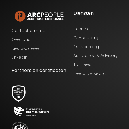
Diensten
Interim
Contactformulier
Co-sourcing
Over ons
Outsourcing
Nieuwsbrieven
Assurance & Advisory
LinkedIn
Trainees
Partners en certificaten
Executive search
Blijf op de hoogte van het laatste
nieuws op het gebied van Audit,
Risk en Compliance.