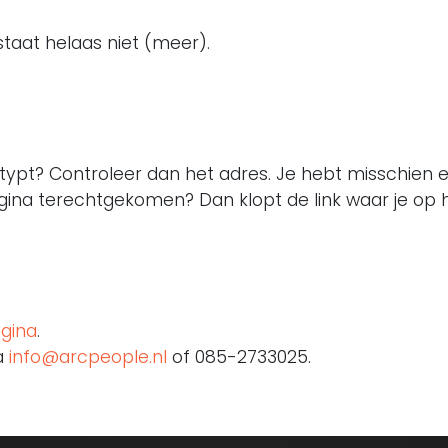
aat helaas niet (meer).
etypt? Controleer dan het adres. Je hebt misschien 
agina terechtgekomen? Dan klopt de link waar je op h
gina
.
a
info@arcpeople.nl
of 085-2733025.