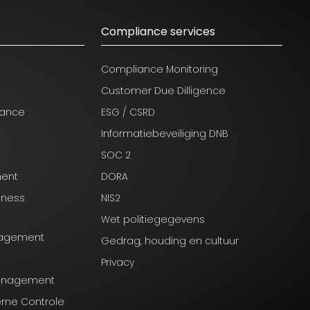
Compliance services
Compliance Monitoring
Customer Due Dilligence
nance
ESG / CSRD
Informatiebeveiliging DNB
SOC 2
ment
DORA
iness
NIS2
Wet politiegegevens
anagement
Gedrag, houding en cultuur
Privacy
Management
erne Controle