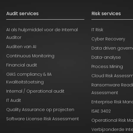
Audit services
Risk services
AI als hulpmiddel voor de Internal
IT Risk
Auditor
Cyber Recovery
Auditen van AI
Data driven gover
Continuous Monitoring
Data-analyse
Financial audit
Process Mining
GIAS compliancy & IIA
Cloud Risk Assess
Kwaliteitstoetsing
Ransomware Read
Internal / Operational audit
Assessment
IT Audit
Enterprise Risk M
Quality Assurance op projecten
ISAE 3402
Software License Risk Assessment
Operational Risk 
Verbijzonderde Int