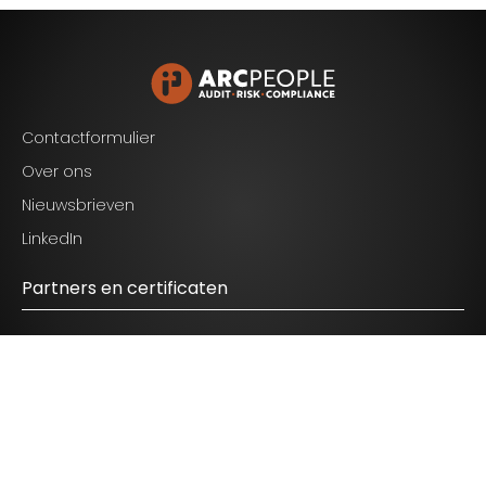
Blijf op de hoogte van het laatste nieuws op het
gebied van Audit, Risk en Compliance.
Contactformulier
Over ons
Nieuwsbrieven
Ik ga akkoord met de voorwaarden zoals
LinkedIn
genoemd in het
privacy statement.
Partners en certificaten
© 2026 ARC People - All Rights Reserved.