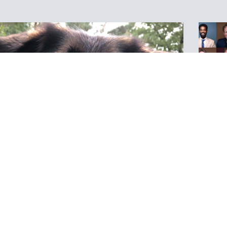
Onz
Kosse
ARC
Kantoorhond
ARC 