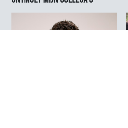
voorwaarden zoals genoemd
in het
privacy statement.
Toine van den Hurk
Senior Manager IT Audit & Risk