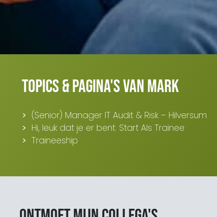
Topics & pagina's van Mark
Blijf op de hoogte van het laatste
nieuws op het gebied van Audit,
(Senior) Manager IT Audit & Risk – Hilversum
Risk en Compliance.
Hi, leuk dat je er bent. Start Als Trainee
Traineeship
Ik ga akkoord met de
Ontmoet mijn collega's