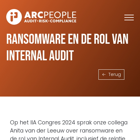
Skip to main content
Ransomware en de rol van
Internal Audit
Terug
Op het IIA Congres 2024 sprak onze collega
Anita van der Leeuw over ransomware en
de rol van Internal Audit, inclusief de relatie