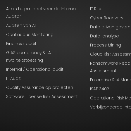
AI als hulpmiddel voor de Internal
IT Risk
Auditor
Cyber Recovery
Auditen van AI
Data driven gover
Continuous Monitoring
Data-analyse
Financial audit
Process Mining
GIAS compliancy & IIA
Cloud Risk Assess
Kwaliteitstoetsing
Ransomware Read
Internal / Operational audit
Assessment
IT Audit
Enterprise Risk M
Quality Assurance op projecten
ISAE 3402
Software License Risk Assessment
Operational Risk 
Verbijzonderde Int