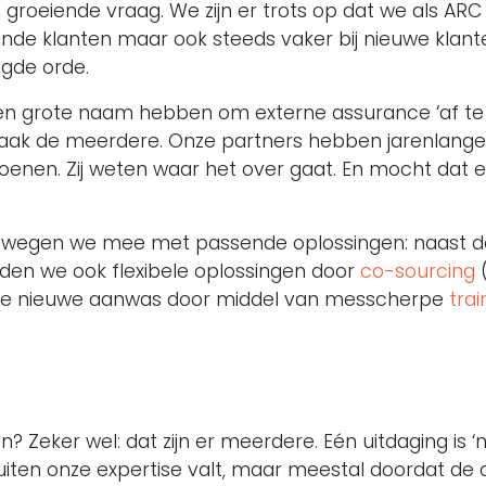
 groeiende vraag. We zijn er trots op dat we als ARC
aande klanten maar ook steeds vaker bij nieuwe klante
igde orde.
en grote naam hebben om externe assurance ‘af te dwi
y vaak de meerdere. Onze partners hebben jarenlange 
enen. Zij weten waar het over gaat. En mocht dat een
ewegen we mee met passende oplossingen: naast de 
eden we ook flexibele oplossingen door
co-sourcing
(
onge nieuwe aanwas door middel van messcherpe
tra
 Zeker wel: dat zijn er meerdere. Eén uitdaging is 
ten onze expertise valt, maar meestal doordat de a