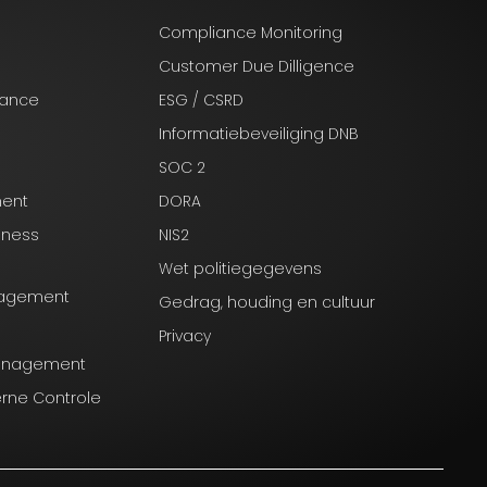
Compliance Monitoring
Customer Due Dilligence
nance
ESG / CSRD
Informatiebeveiliging DNB
SOC 2
ment
DORA
iness
NIS2
Wet politiegegevens
anagement
Gedrag, houding en cultuur
Privacy
Management
erne Controle