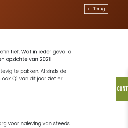
Terug
initief. Wat in ieder geval al
en opzichte van 2021!
evig te pakken. Al sinds de
 ook Q1 van dit jaar ziet er
Cont
org voor naleving van steeds