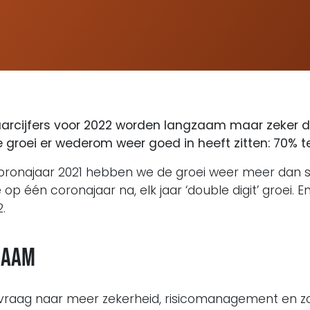
jaarcijfers voor 2022 worden langzaam maar zeker def
de groei er wederom weer goed in heeft zitten: 70% t
oronajaar 2021 hebben we de groei weer meer dan st
op één coronajaar na, elk jaar ‘double digit’ groei. En
.
naam
e vraag naar meer zekerheid, risicomanagement en z