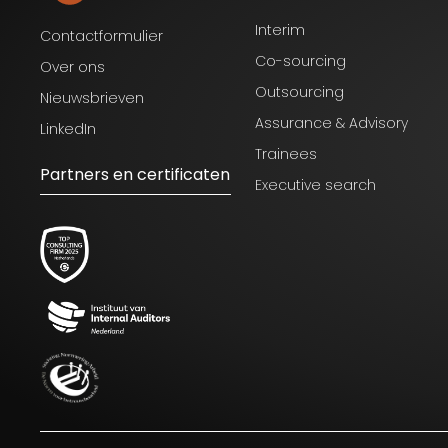
Interim
Contactformulier
Co-sourcing
Over ons
Outsourcing
Nieuwsbrieven
Assurance & Advisory
LinkedIn
Trainees
Partners en certificaten
Executive search
Blijf op de hoogte van het laatste
nieuws op het gebied van Audit,
Risk en Compliance.