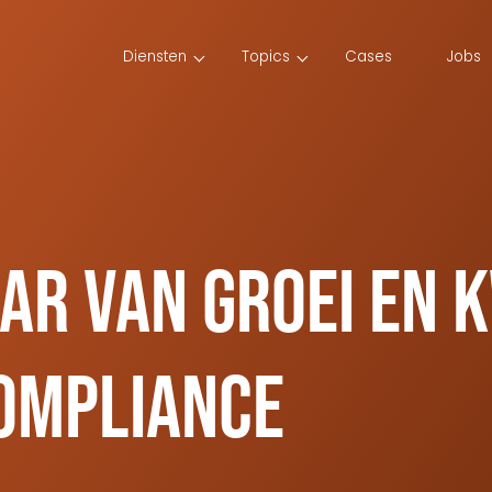
Diensten
Topics
Cases
Jobs
aar van groei en k
Compliance