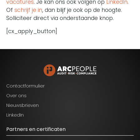
vacatures
. Je kan ons ook volgen op
LinkedIn
.
Of
schrijf je in
, dan blijf je ook op de hoogte.
Solliciteer direct via onderstaande knop.
[cx_apply_button]
Contactformulier
Over ons
Nieuwsbrieven
LinkedIn
Partners en certificaten