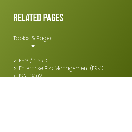
Related pages
Topics & Pages
I agree to the terms mentioned in the
privacy
statement.
ESG / CSRD
Enterprise Risk Management (ERM)
ISAE 3402
SOC 2
Risk Consultant
Operational Risk Management (ORM)