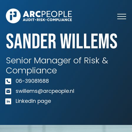
Skip to main content
Sander Willems
Senior Manager of Risk &
Compliance
06-39081688
swillems@arcpeople.nl
LinkedIn page